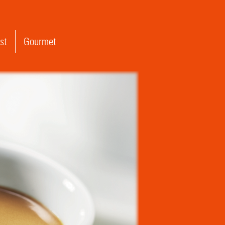
st
Gourmet