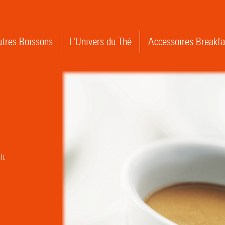
tres Boissons
L'Univers du Thé
Accessoires Breakfa
lt